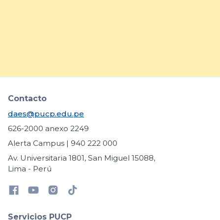
necesidades educativas
específicas
arrow_forward
Contacto
daes@pucp.edu.pe
626-2000 anexo 2249
Alerta Campus | 940 222 000
Av. Universitaria 1801, San Miguel 15088,
Lima - Perú
Servicios PUCP