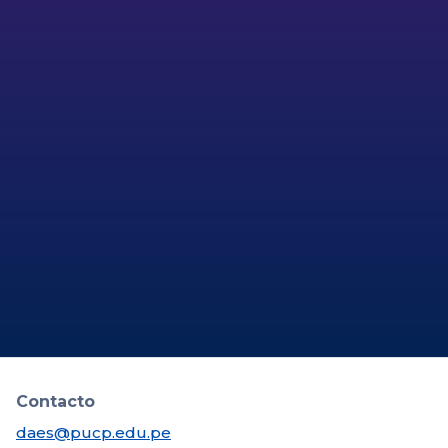
empleabilidadpucp
Contacto
daes@pucp.edu.pe