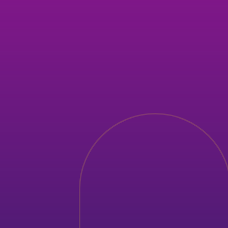
saludpucp