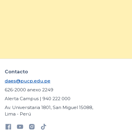
prácticas para fortalecer la
inclusión de estudiantes con
necesidades educativas
específicas
arrow_forward
Contacto
daes@pucp.edu.pe
626-2000 anexo 2249
Alerta Campus | 940 222 000
Av. Universitaria 1801, San Miguel 15088,
Lima - Perú