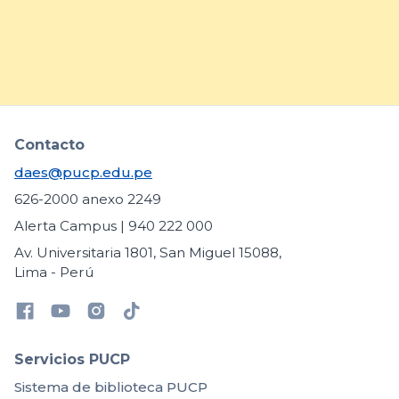
arrow_forward
Contacto
daes@pucp.edu.pe
626-2000 anexo 2249
Alerta Campus | 940 222 000
Av. Universitaria 1801, San Miguel 15088,
Lima - Perú
Servicios PUCP
Sistema de biblioteca PUCP