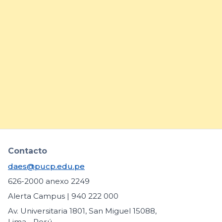
15/7/26
DAES comparte buenas
prácticas para fortalecer la
inclusión de estudiantes con
necesidades educativas
específicas
arrow_forward
Contacto
daes@pucp.edu.pe
626-2000 anexo 2249
Alerta Campus | 940 222 000
Av. Universitaria 1801, San Miguel 15088,
Lima - Perú