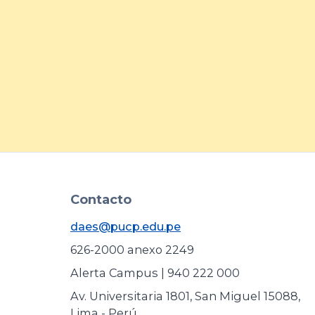
arrow_forward
Contacto
daes@pucp.edu.pe
626-2000 anexo 2249
Alerta Campus | 940 222 000
Av. Universitaria 1801, San Miguel 15088,
Lima - Perú