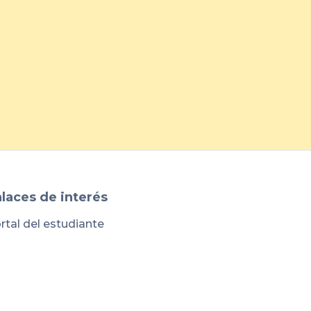
arrow_forward
laces de interés
rtal del estudiante