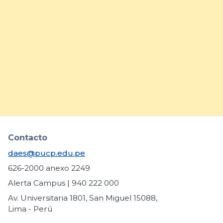
DAES comparte buenas
prácticas para fortalecer la
inclusión de estudiantes con
necesidades educativas
específicas
arrow_forward
Contacto
daes@pucp.edu.pe
626-2000 anexo 2249
Alerta Campus | 940 222 000
Av. Universitaria 1801, San Miguel 15088,
Lima - Perú