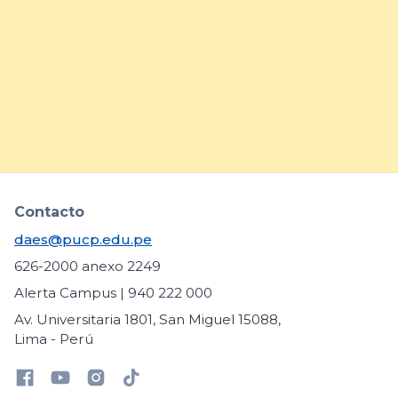
prácticas para fortalecer la
inclusión de estudiantes con
necesidades educativas
específicas
arrow_forward
Contacto
daes@pucp.edu.pe
626-2000 anexo 2249
Alerta Campus | 940 222 000
Av. Universitaria 1801, San Miguel 15088,
Lima - Perú