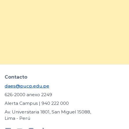
DAES comparte buenas
prácticas para fortalecer la
inclusión de estudiantes con
necesidades educativas
específicas
arrow_forward
Contacto
daes@pucp.edu.pe
626-2000 anexo 2249
Alerta Campus | 940 222 000
Av. Universitaria 1801, San Miguel 15088,
Lima - Perú