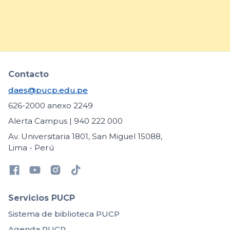
arrow_forward
Contacto
daes@pucp.edu.pe
626-2000 anexo 2249
Alerta Campus | 940 222 000
Av. Universitaria 1801, San Miguel 15088,
Lima - Perú
Servicios PUCP
Sistema de biblioteca PUCP
Agenda PUCP