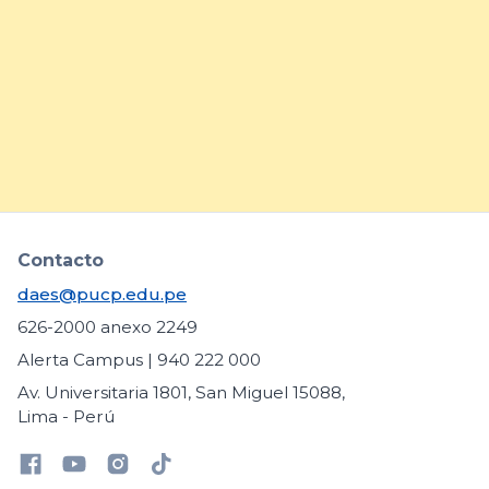
prácticas para fortalecer la
inclusión de estudiantes con
necesidades educativas
específicas
arrow_forward
Contacto
daes@pucp.edu.pe
626-2000 anexo 2249
Alerta Campus | 940 222 000
Av. Universitaria 1801, San Miguel 15088,
Lima - Perú