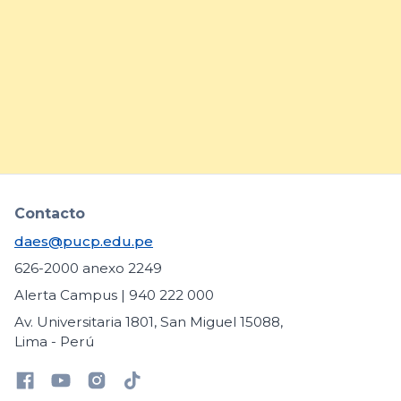
prácticas para fortalecer la
inclusión de estudiantes con
necesidades educativas
específicas
arrow_forward
Contacto
daes@pucp.edu.pe
626-2000 anexo 2249
Alerta Campus | 940 222 000
Av. Universitaria 1801, San Miguel 15088,
Lima - Perú