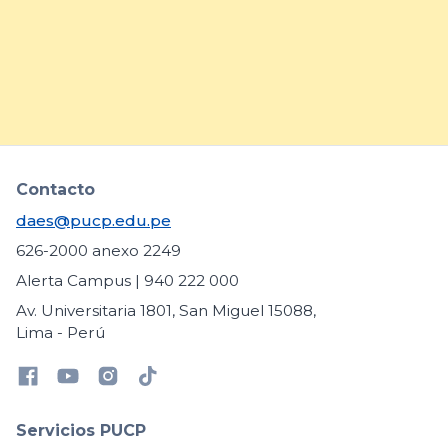
específicas
arrow_forward
Contacto
daes@pucp.edu.pe
626-2000 anexo 2249
Alerta Campus | 940 222 000
Av. Universitaria 1801, San Miguel 15088,
Lima - Perú
Servicios PUCP