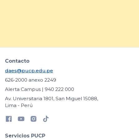
necesidades educativas
específicas
arrow_forward
Contacto
daes@pucp.edu.pe
626-2000 anexo 2249
Alerta Campus | 940 222 000
Av. Universitaria 1801, San Miguel 15088,
Lima - Perú
Servicios PUCP