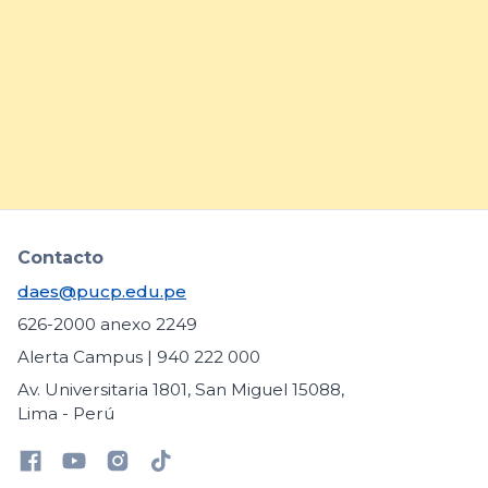
prácticas para fortalecer la
inclusión de estudiantes con
necesidades educativas
específicas
arrow_forward
Contacto
daes@pucp.edu.pe
626-2000 anexo 2249
Alerta Campus | 940 222 000
Av. Universitaria 1801, San Miguel 15088,
Lima - Perú