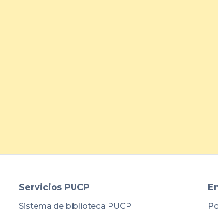
Belcorp fortalece la atracción
de talento joven con jornada
presencial en la PUCP
arrow_forward
Servicios PUCP
En
Sistema de biblioteca PUCP
Po