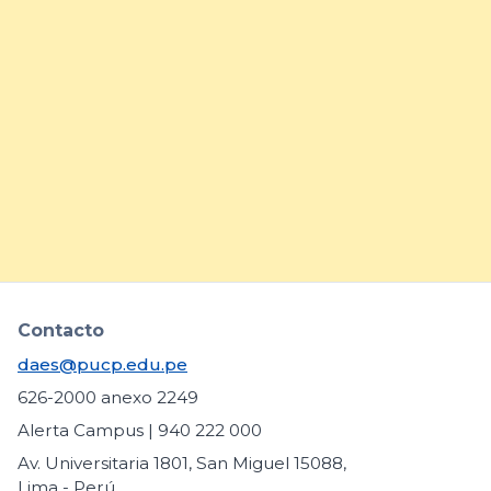
15/7/26
DAES comparte buenas
prácticas para fortalecer la
inclusión de estudiantes con
necesidades educativas
específicas
arrow_forward
Contacto
daes@pucp.edu.pe
626-2000 anexo 2249
Alerta Campus | 940 222 000
Av. Universitaria 1801, San Miguel 15088,
Lima - Perú