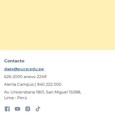
prácticas para fortalecer la
inclusión de estudiantes con
necesidades educativas
específicas
arrow_forward
Contacto
daes@pucp.edu.pe
626-2000 anexo 2249
Alerta Campus | 940 222 000
Av. Universitaria 1801, San Miguel 15088,
Lima - Perú