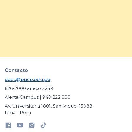
prácticas para fortalecer la
inclusión de estudiantes con
necesidades educativas
específicas
arrow_forward
Contacto
daes@pucp.edu.pe
626-2000 anexo 2249
Alerta Campus | 940 222 000
Av. Universitaria 1801, San Miguel 15088,
Lima - Perú