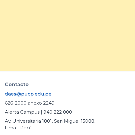
DAES comparte buenas
prácticas para fortalecer la
inclusión de estudiantes con
necesidades educativas
específicas
arrow_forward
Contacto
daes@pucp.edu.pe
626-2000 anexo 2249
Alerta Campus | 940 222 000
Av. Universitaria 1801, San Miguel 15088,
Lima - Perú