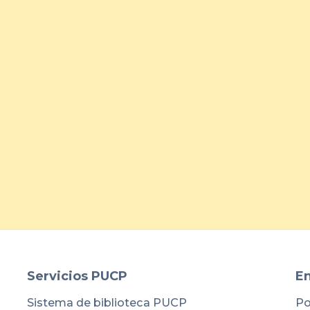
Belcorp fortalece la atracción
de talento joven con jornada
presencial en la PUCP
arrow_forward
Servicios PUCP
En
Sistema de biblioteca PUCP
Po