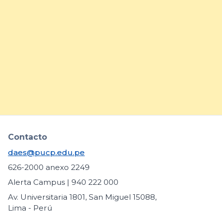
DAES comparte buenas
prácticas para fortalecer la
inclusión de estudiantes con
necesidades educativas
específicas
arrow_forward
Contacto
daes@pucp.edu.pe
626-2000 anexo 2249
Alerta Campus | 940 222 000
Av. Universitaria 1801, San Miguel 15088,
Lima - Perú