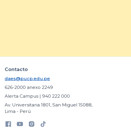
prácticas para fortalecer la
inclusión de estudiantes con
necesidades educativas
específicas
arrow_forward
Contacto
daes@pucp.edu.pe
626-2000 anexo 2249
Alerta Campus | 940 222 000
Av. Universitaria 1801, San Miguel 15088,
Lima - Perú