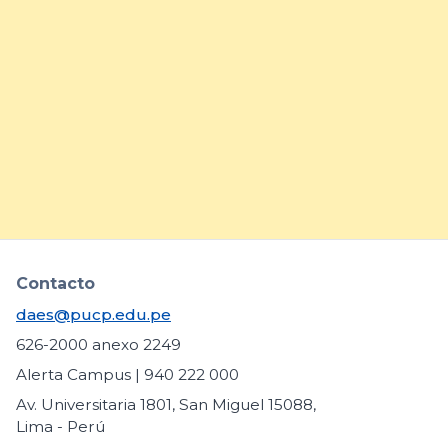
22/7/26
Belcorp fortalece la atracción
de talento joven con jornada
presencial en la PUCP
arrow_forward
Contacto
daes@pucp.edu.pe
626-2000 anexo 2249
Alerta Campus | 940 222 000
Av. Universitaria 1801, San Miguel 15088,
Lima - Perú