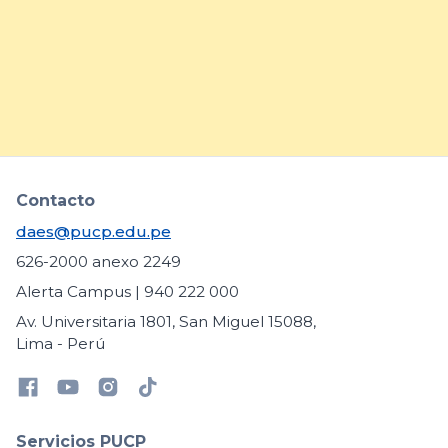
necesidades educativas
específicas
arrow_forward
Contacto
daes@pucp.edu.pe
626-2000 anexo 2249
Alerta Campus | 940 222 000
Av. Universitaria 1801, San Miguel 15088,
Lima - Perú
Servicios PUCP