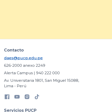
necesidades educativas
específicas
arrow_forward
Contacto
daes@pucp.edu.pe
626-2000 anexo 2249
Alerta Campus | 940 222 000
Av. Universitaria 1801, San Miguel 15088,
Lima - Perú
Servicios PUCP