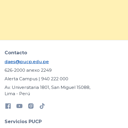
específicas
arrow_forward
Contacto
daes@pucp.edu.pe
626-2000 anexo 2249
Alerta Campus | 940 222 000
Av. Universitaria 1801, San Miguel 15088,
Lima - Perú
Servicios PUCP