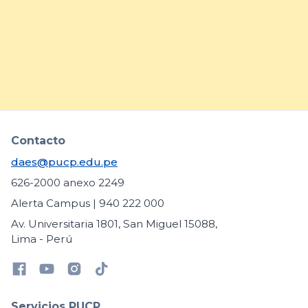
necesidades educativas
específicas
arrow_forward
Contacto
daes@pucp.edu.pe
626-2000 anexo 2249
Alerta Campus | 940 222 000
Av. Universitaria 1801, San Miguel 15088,
Lima - Perú
Servicios PUCP