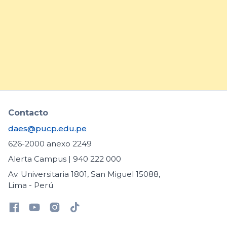
inclusión de estudiantes con
necesidades educativas
específicas
arrow_forward
Contacto
daes@pucp.edu.pe
626-2000 anexo 2249
Alerta Campus | 940 222 000
Av. Universitaria 1801, San Miguel 15088,
Lima - Perú