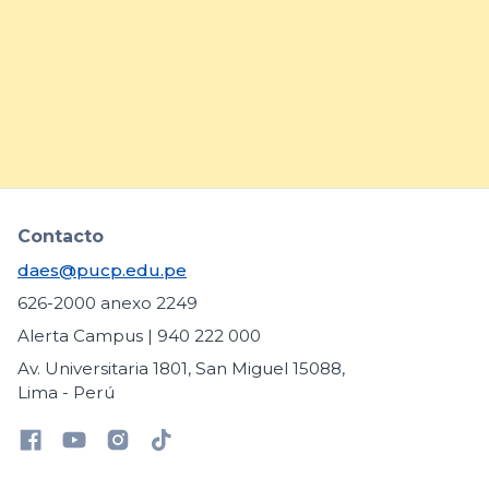
inclusión de estudiantes con
necesidades educativas
específicas
arrow_forward
Contacto
daes@pucp.edu.pe
626-2000 anexo 2249
Alerta Campus | 940 222 000
Av. Universitaria 1801, San Miguel 15088,
Lima - Perú