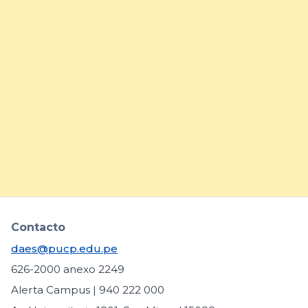
15/7/26
DAES comparte buenas
prácticas para fortalecer la
inclusión de estudiantes con
necesidades educativas
específicas
arrow_forward
Contacto
daes@pucp.edu.pe
626-2000 anexo 2249
Alerta Campus | 940 222 000