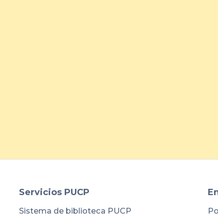
Belcorp fortalece la atracción
de talento joven con jornada
presencial en la PUCP
arrow_forward
Servicios PUCP
En
Sistema de biblioteca PUCP
Po