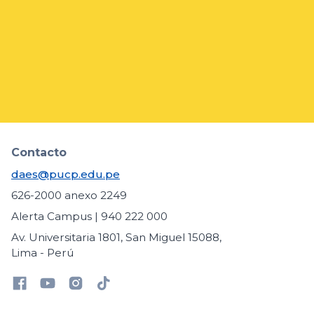
Encuentro de Liderazgo Político Estudiantil
arrow_forward
Contacto
daes@pucp.edu.pe
626-2000 anexo 2249
Alerta Campus | 940 222 000
Av. Universitaria 1801, San Miguel 15088,
Lima - Perú